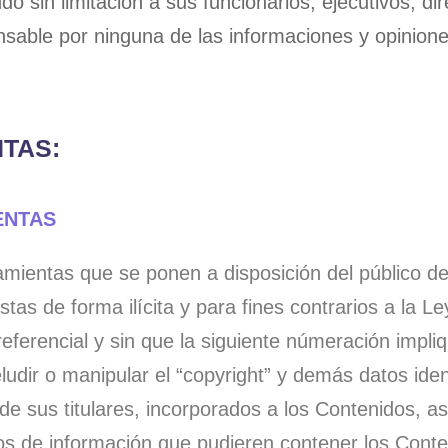
do sin limitación a sus funcionarios, ejecutivos, d
sable por ninguna de las informaciones y opinion
NTAS:
ENTAS
ramientas que se ponen a disposición del público de 
tas de forma ilícita y para fines contrarios a la Le
erencial y sin que la siguiente númeración impliqu
ludir o manipular el “copyright” y demás datos ide
us titulares, incorporados a los Contenidos, así
s de información que pudieren contener los Conteni